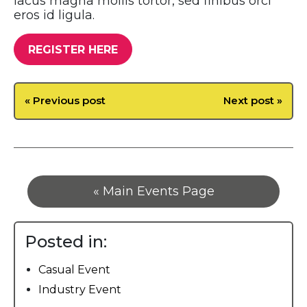
lacus magna mollis tortor, sed finibus orci
eros id ligula.
REGISTER HERE
« Previous post
Next post »
« Main Events Page
Posted in:
Casual Event
Industry Event