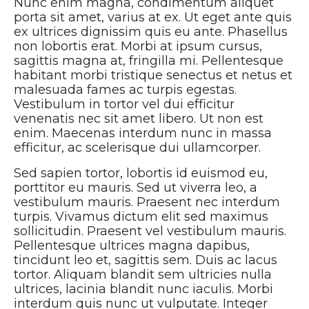
Nunc enim magna, condimentum aliquet
porta sit amet, varius at ex. Ut eget ante quis
ex ultrices dignissim quis eu ante. Phasellus
non lobortis erat. Morbi at ipsum cursus,
sagittis magna at, fringilla mi. Pellentesque
habitant morbi tristique senectus et netus et
malesuada fames ac turpis egestas.
Vestibulum in tortor vel dui efficitur
venenatis nec sit amet libero. Ut non est
enim. Maecenas interdum nunc in massa
efficitur, ac scelerisque dui ullamcorper.
Sed sapien tortor, lobortis id euismod eu,
porttitor eu mauris. Sed ut viverra leo, a
vestibulum mauris. Praesent nec interdum
turpis. Vivamus dictum elit sed maximus
sollicitudin. Praesent vel vestibulum mauris.
Pellentesque ultrices magna dapibus,
tincidunt leo et, sagittis sem. Duis ac lacus
tortor. Aliquam blandit sem ultricies nulla
ultrices, lacinia blandit nunc iaculis. Morbi
interdum quis nunc ut vulputate. Integer