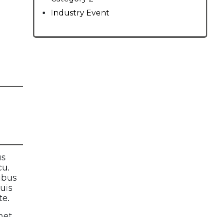
Industry Event
us
cu.
ibus
uis
te.
met,