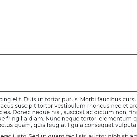
ng elit. Duis ut tortor purus. Morbi faucibus curs
 lacus suscipit tortor vestibulum rhoncus nec et ar
ies. Donec neque nisi, suscipit ac dictum non, fin
ue fringilla diam. Nunc neque tortor, elementum q
 lectus quam, quis feugiat ligula consequat vulputa
erat justo. Sed ut quam facilisis, auctor nibh sit a