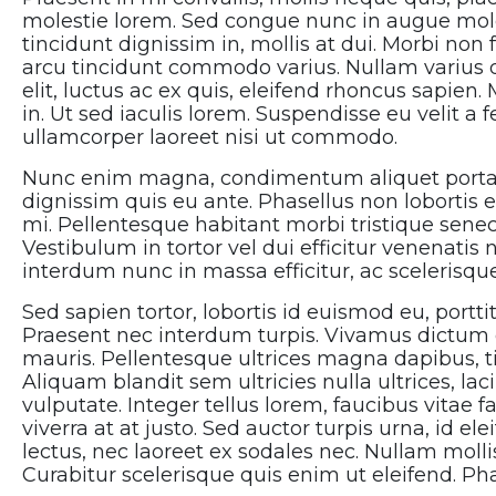
molestie lorem. Sed congue nunc in augue moles
tincidunt dignissim in, mollis at dui. Morbi non f
arcu tincidunt commodo varius. Nullam varius du
elit, luctus ac ex quis, eleifend rhoncus sapien. Ma
in. Ut sed iaculis lorem. Suspendisse eu velit 
ullamcorper laoreet nisi ut commodo.
Nunc enim magna, condimentum aliquet porta sit
dignissim quis eu ante. Phasellus non lobortis er
mi. Pellentesque habitant morbi tristique sene
Vestibulum in tortor vel dui efficitur venenatis
interdum nunc in massa efficitur, ac scelerisqu
Sed sapien tortor, lobortis id euismod eu, portti
Praesent nec interdum turpis. Vivamus dictum e
mauris. Pellentesque ultrices magna dapibus, tin
Aliquam blandit sem ultricies nulla ultrices, la
vulputate. Integer tellus lorem, faucibus vitae fa
viverra at at justo. Sed auctor turpis urna, id e
lectus, nec laoreet ex sodales nec. Nullam molli
Curabitur scelerisque quis enim ut eleifend. P