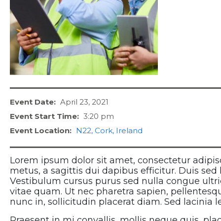
Event Date:
April 23, 2021
Event Start Time:
3:20 pm
Event Location:
N22, Cork, Ireland
Lorem ipsum dolor sit amet, consectetur adipisci
metus, a sagittis dui dapibus efficitur. Duis sed
Vestibulum cursus purus sed nulla congue ultric
vitae quam. Ut nec pharetra sapien, pellentesq
nunc in, sollicitudin placerat diam. Sed lacinia
Praesent in mi convallis, mollis neque quis, plac