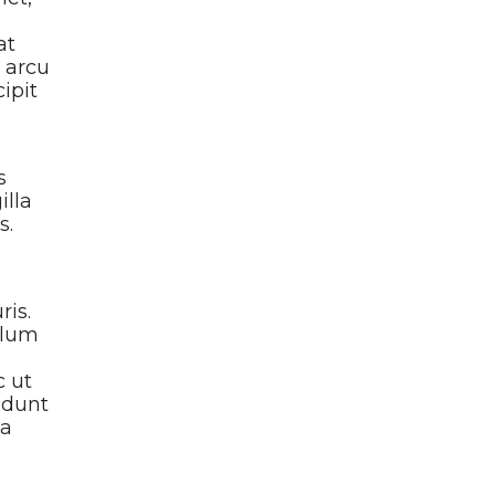
at
 arcu
cipit
s
illa
s.
ris.
ulum
c ut
cidunt
da