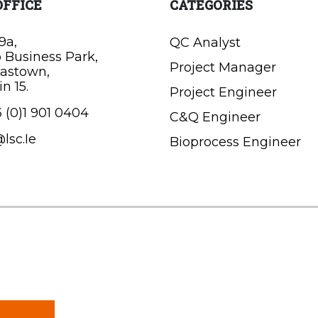
OFFICE
CATEGORIES
9a,
QC Analyst
o Business Park,
Project Manager
astown,
n 15.
Project Engineer
 (0)1 901 0404
C&Q Engineer
lsc.Ie
Bioprocess Engineer