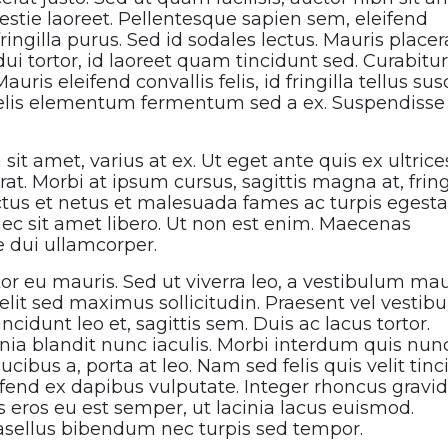
tie laoreet. Pellentesque sapien sem, eleifend
ringilla purus. Sed id sodales lectus. Mauris placer
i tortor, id laoreet quam tincidunt sed. Curabitur
uris eleifend convallis felis, id fringilla tellus sus
a felis elementum fermentum sed a ex. Suspendisse
 amet, varius at ex. Ut eget ante quis ex ultrice
at. Morbi at ipsum cursus, sagittis magna at, fring
ctus et netus et malesuada fames ac turpis egesta
 nec sit amet libero. Ut non est enim. Maecenas
e dui ullamcorper.
tor eu mauris. Sed ut viverra leo, a vestibulum mau
lit sed maximus sollicitudin. Praesent vel vestib
cidunt leo et, sagittis sem. Duis ac lacus tortor.
cinia blandit nunc iaculis. Morbi interdum quis nun
ucibus a, porta at leo. Nam sed felis quis velit tin
leifend ex dapibus vulputate. Integer rhoncus gravi
s eros eu est semper, ut lacinia lacus euismod.
hasellus bibendum nec turpis sed tempor.