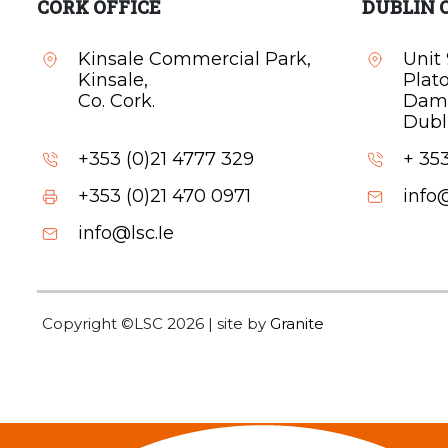
CORK OFFICE
DUBLIN 
Kinsale Commercial Park,
Unit 
Kinsale,
Plat
Co. Cork.
Dam
Dubli
+353 (0)21 4777 329
+ 353
+353 (0)21 470 0971
info@
info@lsc.Ie
Copyright ©LSC 2026
|
site by
Granite