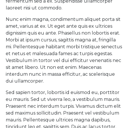
fermentum sed a ex. Suspendisse ullamcorper
laoreet nisi ut commodo.
Nunc enim magna, condimentum aliquet porta sit
amet, varius at ex. Ut eget ante quis ex ultrices
dignissim quis eu ante. Phasellus non lobortis erat.
Morbi at ipsum cursus, sagittis magna at, fringilla
mi. Pellentesque habitant morbi tristique senectus
et netus et malesuada fames ac turpis egestas.
Vestibulum in tortor vel dui efficitur venenatis nec
sit amet libero. Ut non est enim. Maecenas
interdum nunc in massa efficitur, ac scelerisque
dui ullamcorper.
Sed sapien tortor, lobortis id euismod eu, porttitor
eu mauris. Sed ut viverra leo, a vestibulum mauris.
Praesent nec interdum turpis. Vivamus dictum elit
sed maximus sollicitudin. Praesent vel vestibulum
mauris. Pellentesque ultrices magna dapibus,
tincidunt leo et, sagittis sem. Duis ac lacus tortor.