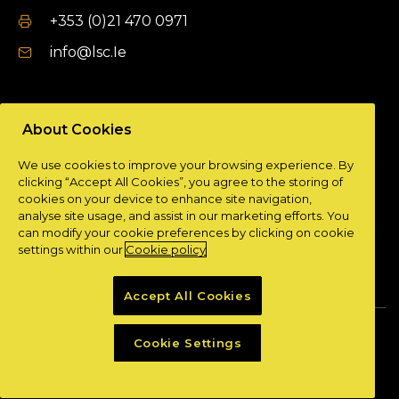
+353 (0)21 470 0971
info@lsc.Ie
DUBLIN OFFICE
About Cookies
Unit 9a,
We use cookies to improve your browsing experience. By
Plato Business Park,
clicking “Accept All Cookies”, you agree to the storing of
Damastown,
cookies on your device to enhance site navigation,
Dublin 15.
analyse site usage, and assist in our marketing efforts. You
can modify your cookie preferences by clicking on cookie
+ 353 (0)1 901 0404
settings within our
Cookie policy
info@lsc.Ie
Accept All Cookies
Privacy Policy
Cookie Policy
Cookie Settings
Powered by
Granite Digital